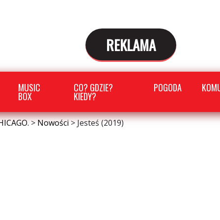
REKLAMA
MUSIC
CO? GDZIE?
POGODA
KOMU
BOX
KIEDY?
HICAGO.
>
Nowości
>
Jesteś (2019)