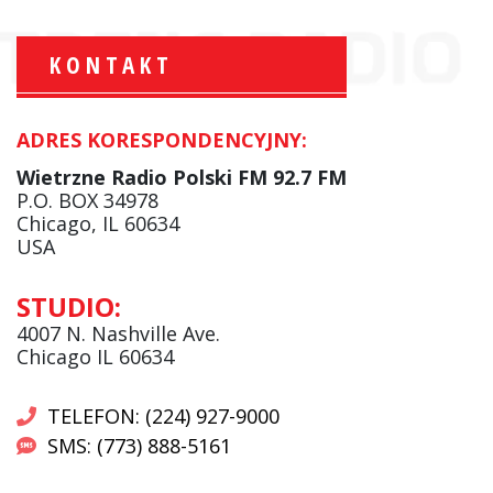
KONTAKT
ADRES KORESPONDENCYJNY:
Krzysztof Wawer:
Komentator
Wietrzne Radio Polski FM 92.7 FM
facebook
P.O. BOX 34978
Chicago, IL 60634
USA
Andrzej Wąsewicz:
STUDIO:
Komentator / Poranny Express
4007 N. Nashville Ave.
Chicago IL 60634
TELEFON: (224) 927-9000
SMS: (773) 888-5161