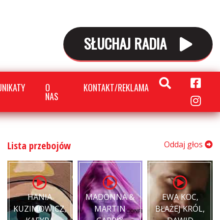
SŁUCHAJ RADIA
NIKATY
O
KONTAKT/REKLAMA
NAS
Lista przebojów
Oddaj głos
HANIA
MADONNA &
EWA KOC,
KUZIMOWICZ,
MARTIN
BŁAŻEJ KRÓL,