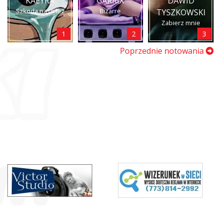
KAEYRA
GARRIX
DAWID
Szkoda na to łez
Bizarre
TYSZKOWSKI
Zabierz mnie
1
2
3
Poprzednie notowania