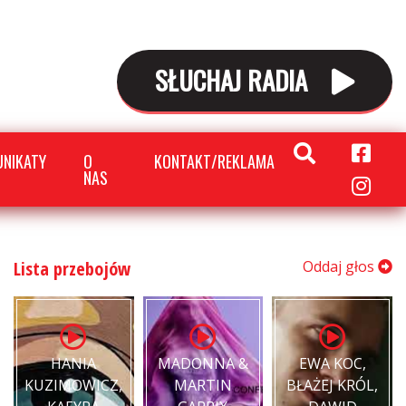
SŁUCHAJ RADIA
NIKATY
O
KONTAKT/REKLAMA
NAS
Lista przebojów
Oddaj głos
HANIA
MADONNA &
EWA KOC,
KUZIMOWICZ,
MARTIN
BŁAŻEJ KRÓL,