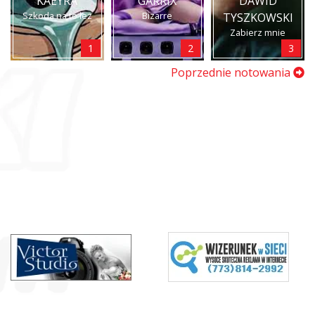
KAEYRA
GARRIX
DAWID
Szkoda na to łez
Bizarre
TYSZKOWSKI
Zabierz mnie
1
2
3
Poprzednie notowania