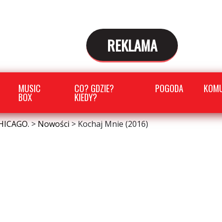
REKLAMA
MUSIC
CO? GDZIE?
POGODA
KOMU
BOX
KIEDY?
HICAGO.
>
Nowości
>
Kochaj Mnie (2016)