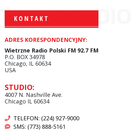
KONTAKT
ADRES KORESPONDENCYJNY:
Krzysztof Wawer:
Komentator
Wietrzne Radio Polski FM 92.7 FM
facebook
P.O. BOX 34978
Chicago, IL 60634
USA
Andrzej Wąsewicz:
STUDIO:
Komentator / Poranny Express
4007 N. Nashville Ave.
Chicago IL 60634
TELEFON: (224) 927-9000
SMS: (773) 888-5161