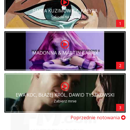
HANIA KUZIMOWICZ, KAEYRA
Szkoda na to łez
1
MADONNA & MARTIN GARRIX
Bizarre
2
EWA KOC, BŁAŻEJ KRÓL, DAWID TYSZKOWSKI
Zabierz mnie
3
Poprzednie notowania