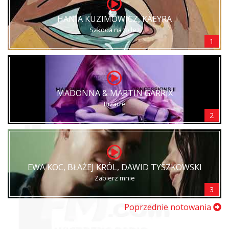
HANIA KUZIMOWICZ, KAEYRA
Szkoda na to łez
1
MADONNA & MARTIN GARRIX
Bizarre
2
EWA KOC, BŁAŻEJ KRÓL, DAWID TYSZKOWSKI
Zabierz mnie
3
Poprzednie notowania