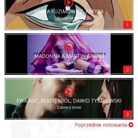
HANIA KUZIMOWICZ, KAEYRA
Szkoda na to łez
1
MADONNA & MARTIN GARRIX
Bizarre
2
EWA KOC, BŁAŻEJ KRÓL, DAWID TYSZKOWSKI
Zabierz mnie
3
Poprzednie notowania