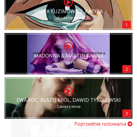
HANIA KUZIMOWICZ, KAEYRA
Szkoda na to łez
1
MADONNA & MARTIN GARRIX
Bizarre
2
EWA KOC, BŁAŻEJ KRÓL, DAWID TYSZKOWSKI
Zabierz mnie
3
Poprzednie notowania