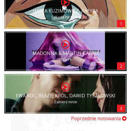
HANIA KUZIMOWICZ, KAEYRA
Szkoda na to łez
1
MADONNA & MARTIN GARRIX
Bizarre
2
EWA KOC, BŁAŻEJ KRÓL, DAWID TYSZKOWSKI
Zabierz mnie
3
Poprzednie notowania