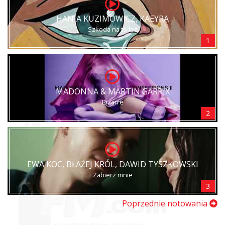
HANIA KUZIMOWICZ, KAEYRA
Szkoda na to łez
1
MADONNA & MARTIN GARRIX
Bizarre
2
EWA KOC, BŁAŻEJ KRÓL, DAWID TYSZKOWSKI
Zabierz mnie
3
Poprzednie notowania