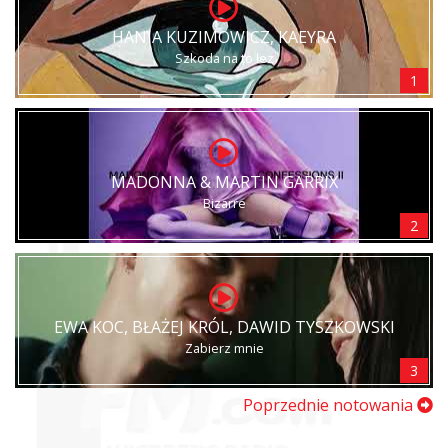
HANIA KUZIMOWICZ, KAEYRA
Szkoda na to łez
1
MADONNA & MARTIN GARRIX
Bizarre
2
EWA KOC, BŁAŻEJ KRÓL, DAWID TYSZKOWSKI
Zabierz mnie
3
Poprzednie notowania