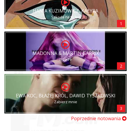
HANIA KUZIMOWICZ, KAEYRA
Szkoda na to łez
1
MADONNA & MARTIN GARRIX
Bizarre
2
EWA KOC, BŁAŻEJ KRÓL, DAWID TYSZKOWSKI
Zabierz mnie
3
Poprzednie notowania