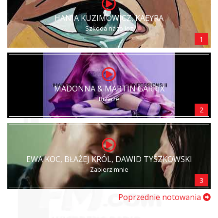
HANIA KUZIMOWICZ, KAEYRA
Szkoda na to łez
1
MADONNA & MARTIN GARRIX
Bizarre
2
EWA KOC, BŁAŻEJ KRÓL, DAWID TYSZKOWSKI
Zabierz mnie
3
Poprzednie notowania