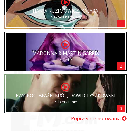
HANIA KUZIMOWICZ, KAEYRA
Szkoda na to łez
1
MADONNA & MARTIN GARRIX
Bizarre
2
EWA KOC, BŁAŻEJ KRÓL, DAWID TYSZKOWSKI
Zabierz mnie
3
Poprzednie notowania