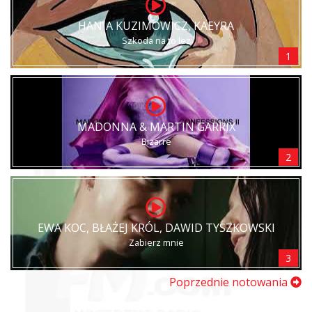
HANIA KUZIMOWICZ, KAEYRA
Szkoda na to łez
1
MADONNA & MARTIN GARRIX
Bizarre
2
EWA KOC, BŁAŻEJ KRÓL, DAWID TYSZKOWSKI
Zabierz mnie
3
Poprzednie notowania