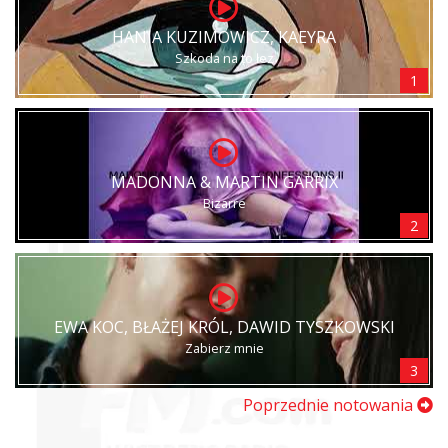
HANIA KUZIMOWICZ, KAEYRA
Szkoda na to łez
1
MADONNA & MARTIN GARRIX
Bizarre
2
EWA KOC, BŁAŻEJ KRÓL, DAWID TYSZKOWSKI
Zabierz mnie
3
Poprzednie notowania