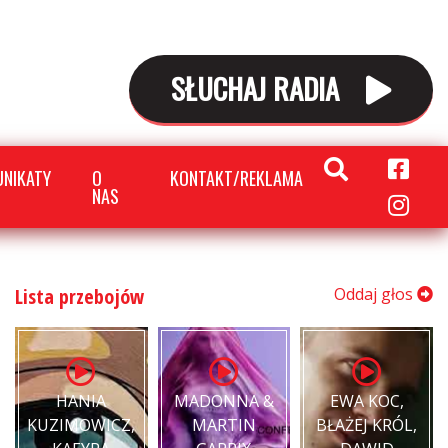
SŁUCHAJ RADIA
NIKATY
O
KONTAKT/REKLAMA
NAS
Lista przebojów
Oddaj głos
HANIA
MADONNA &
EWA KOC,
KUZIMOWICZ,
MARTIN
BŁAŻEJ KRÓL,