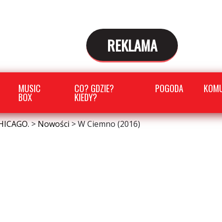
REKLAMA
MUSIC
CO? GDZIE?
POGODA
KOMU
BOX
KIEDY?
HICAGO.
>
Nowości
>
W Ciemno (2016)