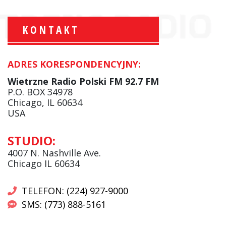
KONTAKT
ADRES KORESPONDENCYJNY:
Krzysztof Wawer:
Komentator
Wietrzne Radio Polski FM 92.7 FM
facebook
P.O. BOX 34978
Chicago, IL 60634
USA
Andrzej Wąsewicz:
STUDIO:
Komentator / Poranny Express
4007 N. Nashville Ave.
Chicago IL 60634
TELEFON: (224) 927-9000
SMS: (773) 888-5161