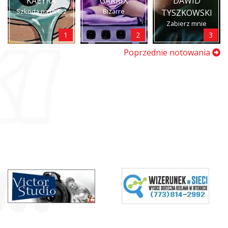
KAEYRA
GARRIX
DAWID
Szkoda na to łez
Bizarre
TYSZKOWSKI
Zabierz mnie
1
2
3
Poprzednie notowania