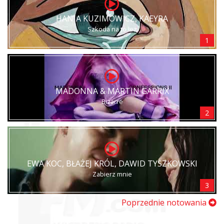
HANIA KUZIMOWICZ, KAEYRA
Szkoda na to łez
1
MADONNA & MARTIN GARRIX
Bizarre
2
EWA KOC, BŁAŻEJ KRÓL, DAWID TYSZKOWSKI
Zabierz mnie
3
Poprzednie notowania