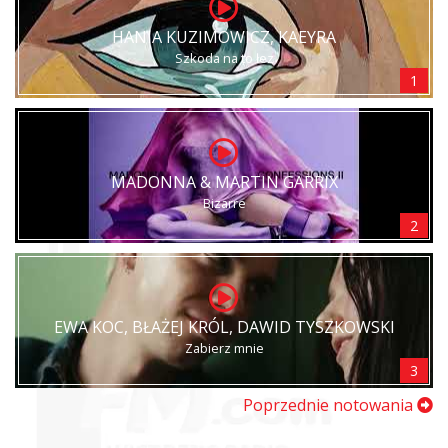
HANIA KUZIMOWICZ, KAEYRA
Szkoda na to łez
1
MADONNA & MARTIN GARRIX
Bizarre
2
EWA KOC, BŁAŻEJ KRÓL, DAWID TYSZKOWSKI
Zabierz mnie
3
Poprzednie notowania