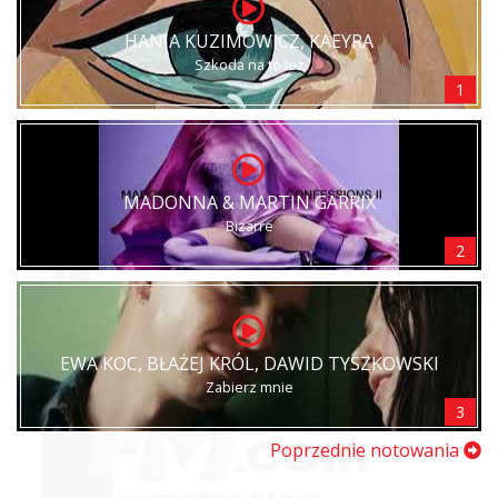
HANIA KUZIMOWICZ, KAEYRA
Szkoda na to łez
1
MADONNA & MARTIN GARRIX
Bizarre
2
EWA KOC, BŁAŻEJ KRÓL, DAWID TYSZKOWSKI
Zabierz mnie
3
Poprzednie notowania