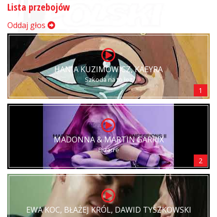
Lista przebojów
Oddaj głos
HANIA KUZIMOWICZ, KAEYRA
Szkoda na to łez
1
MADONNA & MARTIN GARRIX
Bizarre
2
EWA KOC, BŁAŻEJ KRÓL, DAWID TYSZKOWSKI