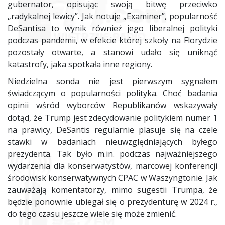
gubernator, opisując swoją bitwę przeciwko
„radykalnej lewicy”. Jak notuje „Examiner”, popularność
DeSantisa to wynik również jego liberalnej polityki
podczas pandemii, w efekcie której szkoły na Florydzie
pozostały otwarte, a stanowi udało się uniknąć
katastrofy, jaka spotkała inne regiony.
Niedzielna sonda nie jest pierwszym sygnałem
świadczącym o popularności polityka. Choć badania
opinii wśród wyborców Republikanów wskazywały
dotąd, że Trump jest zdecydowanie politykiem numer 1
na prawicy, DeSantis regularnie plasuje się na czele
stawki w badaniach nieuwzględniających byłego
prezydenta. Tak było m.in. podczas najważniejszego
wydarzenia dla konserwatystów, marcowej konferencji
środowisk konserwatywnych CPAC w Waszyngtonie. Jak
zauważają komentatorzy, mimo sugestii Trumpa, że
będzie ponownie ubiegał się o prezydenturę w 2024 r.,
do tego czasu jeszcze wiele się może zmienić.