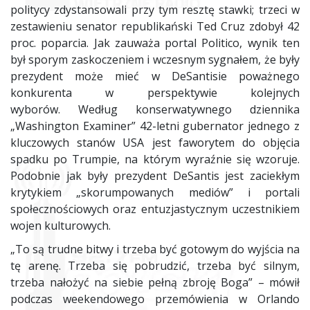
politycy zdystansowali przy tym resztę stawki; trzeci w
zestawieniu senator republikański Ted Cruz zdobył 42
proc. poparcia. Jak zauważa portal Politico, wynik ten
był sporym zaskoczeniem i wczesnym sygnałem, że były
prezydent może mieć w DeSantisie poważnego
konkurenta w perspektywie kolejnych
wyborów. Według konserwatywnego dziennika
„Washington Examiner” 42-letni gubernator jednego z
kluczowych stanów USA jest faworytem do objęcia
spadku po Trumpie, na którym wyraźnie się wzoruje.
Podobnie jak były prezydent DeSantis jest zaciekłym
krytykiem „skorumpowanych mediów” i portali
społecznościowych oraz entuzjastycznym uczestnikiem
wojen kulturowych.
„To są trudne bitwy i trzeba być gotowym do wyjścia na
tę arenę. Trzeba się pobrudzić, trzeba być silnym,
trzeba nałożyć na siebie pełną zbroję Boga” – mówił
podczas weekendowego przemówienia w Orlando