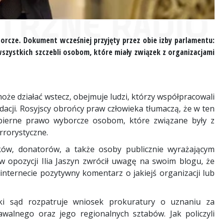
orcze. Dokument wcześniej przyjęty przez obie izby parlamentu:
zystkich szczebli osobom, które miały związek z organizacjami
oże działać wstecz, obejmuje ludzi, którzy współpracowali
widacji. Rosyjscy obrońcy praw człowieka tłumaczą, że w ten
ierne prawo wyborcze osobom, które związane były z
rrorystyczne.
ów, donatorów, a także osoby publicznie wyrażającym
ów opozycji Ilia Jaszyn zwrócił uwagę na swoim blogu, że
internecie pozytywny komentarz o jakiejś organizacji lub
ki sąd rozpatruje wniosek prokuratury o uznaniu za
awalnego oraz jego regionalnych sztabów. Jak policzyli