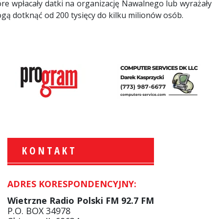
tóre wpłacały datki na organizację Nawalnego lub wyrażały
ogą dotknąć od 200 tysięcy do kilku milionów osób.
KONTAKT
ADRES KORESPONDENCYJNY:
Krzysztof Wawer:
Komentator
Wietrzne Radio Polski FM 92.7 FM
facebook
P.O. BOX 34978