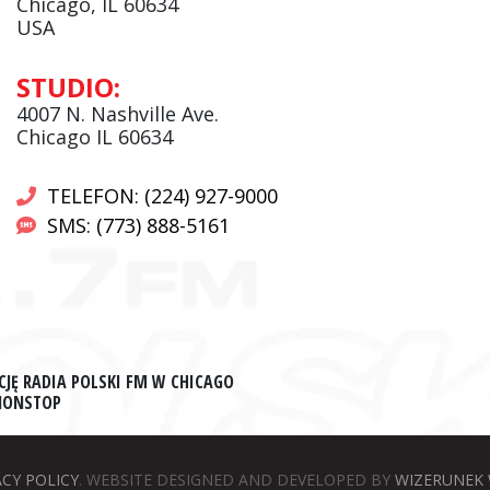
Chicago, IL 60634
USA
Andrzej Wąsewicz:
STUDIO:
Komentator / Poranny Express
4007 N. Nashville Ave.
Chicago IL 60634
TELEFON: (224) 927-9000
SMS: (773) 888-5161
CJĘ RADIA POLSKI FM W CHICAGO
 NONSTOP
ACY POLICY
. WEBSITE DESIGNED AND DEVELOPED BY
WIZERUNEK 