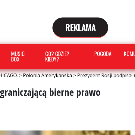
REKLAMA
MUSIC
CO? GDZIE?
POGODA
KOMU
BOX
KIEDY?
HICAGO.
>
Polonia Amerykańska
>
Prezydent Rosji podpisał
ograniczającą bierne prawo