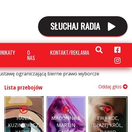
SŁUCHAJ RADIA
NIKATY
O
KONTAKT/REKLAMA
NAS
 ustawę ograniczającą bierne prawo wyborcze
Lista przebojów
Oddaj głos
HANIA
MADONNA &
EWA KOC,
KUZIMOWICZ,
MARTIN
BŁAŻEJ KRÓL,