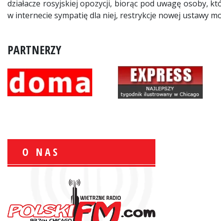
działacze rosyjskiej opozycji, biorąc pod uwagę osoby, k
w internecie sympatię dla niej, restrykcje nowej ustawy m
PARTNERZY
O NAS
Zbigniew Wojewnik:
Informacje Giełdowe