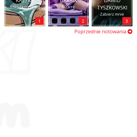
KAEYRA
GARRIX
DAWID
Szkoda na to łez
Bizarre
TYSZKOWSKI
Zabierz mnie
1
2
3
Poprzednie notowania