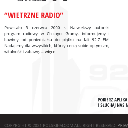
“WIETRZNE RADIO”
Powstało 5 czerwca 2000 r. Największy autorski
program radiowy w Chicago! Gramy, informujemy i
bawimy od poniedziałku do piątku na fali 92.7 FM!
Nadajemy dla wszystkich, którzy cenią sobie optymizm,
witalność i zabawę.
... więcej
POBIERZ APLIKA
I SŁUCHAJ NAS
COPYRGIHT © 2021 POLSKIFM.COM ALL RIGHT RESERVED.
PRIV