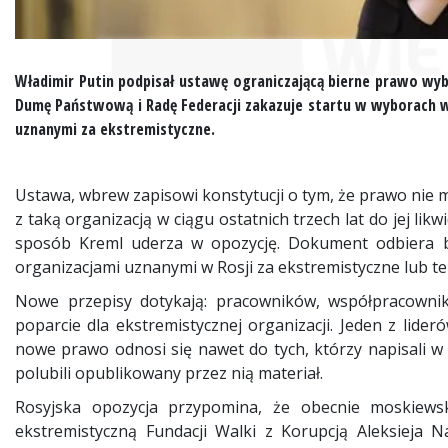
Władimir Putin podpisał ustawę ograniczającą bierne prawo wyb
Dumę Państwową i Radę Federacji zakazuje startu w wyborach ws
uznanymi za ekstremistyczne.
Ustawa, wbrew zapisowi konstytucji o tym, że prawo nie m
z taką organizacją w ciągu ostatnich trzech lat do jej lik
sposób Kreml uderza w opozycję. Dokument odbiera b
organizacjami uznanymi w Rosji za ekstremistyczne lub te
Nowe przepisy dotykają: pracowników, współpracownik
poparcie dla ekstremistycznej organizacji. Jeden z lider
nowe prawo odnosi się nawet do tych, którzy napisali w 
polubili opublikowany przez nią materiał.
Rosyjska opozycja przypomina, że obecnie moskiews
ekstremistyczną Fundacji Walki z Korupcją Aleksieja N