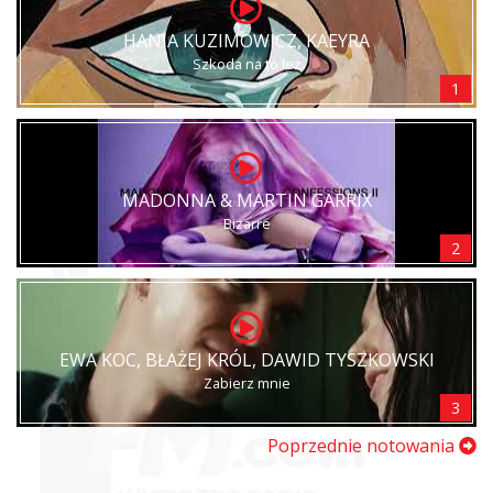
HANIA KUZIMOWICZ, KAEYRA
Szkoda na to łez
1
MADONNA & MARTIN GARRIX
Bizarre
2
EWA KOC, BŁAŻEJ KRÓL, DAWID TYSZKOWSKI
Zabierz mnie
3
Poprzednie notowania