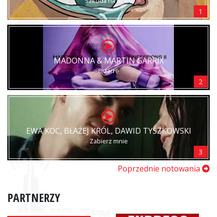
Szkoda na to łez
1
MADONNA & MARTIN GARRIX
Bizarre
2
EWA KOC, BŁAŻEJ KRÓL, DAWID TYSZKOWSKI
Zabierz mnie
3
Poprzednie notowania
PARTNERZY