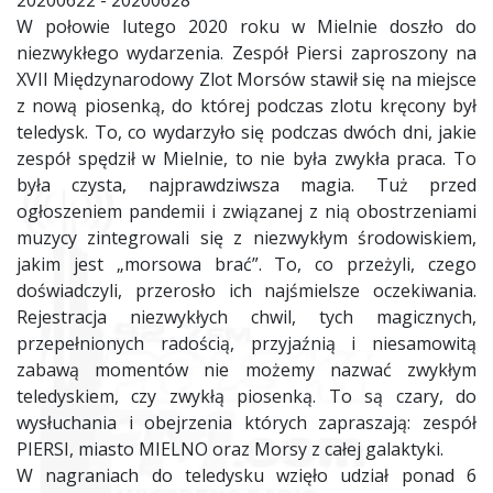
20200622 - 20200628
W połowie lutego 2020 roku w Mielnie doszło do
niezwykłego wydarzenia. Zespół Piersi zaproszony na
XVII Międzynarodowy Zlot Morsów stawił się na miejsce
z nową piosenką, do której podczas zlotu kręcony był
teledysk. To, co wydarzyło się podczas dwóch dni, jakie
zespół spędził w Mielnie, to nie była zwykła praca. To
była czysta, najprawdziwsza magia. Tuż przed
ogłoszeniem pandemii i związanej z nią obostrzeniami
muzycy zintegrowali się z niezwykłym środowiskiem,
jakim jest „morsowa brać”. To, co przeżyli, czego
doświadczyli, przerosło ich najśmielsze oczekiwania.
Rejestracja niezwykłych chwil, tych magicznych,
przepełnionych radością, przyjaźnią i niesamowitą
zabawą momentów nie możemy nazwać zwykłym
teledyskiem, czy zwykłą piosenką. To są czary, do
wysłuchania i obejrzenia których zapraszają: zespół
PIERSI, miasto MIELNO oraz Morsy z całej galaktyki.
W nagraniach do teledysku wzięło udział ponad 6