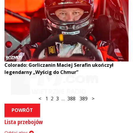
Colorado: Gorliczanin Maciej Serafin ukończył
legendarny „Wyścig do Chmur”
<
1
2
3
…
388
389
>
POWRÓT
Lista przebojów