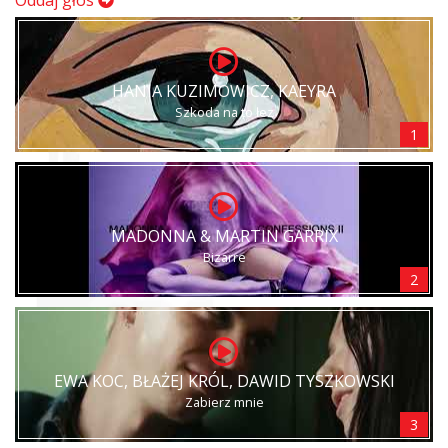
Oddaj głos
HANIA KUZIMOWICZ, KAEYRA
Szkoda na to łez
1
MADONNA & MARTIN GARRIX
Bizarre
2
EWA KOC, BŁAŻEJ KRÓL, DAWID TYSZKOWSKI
Zabierz mnie
3