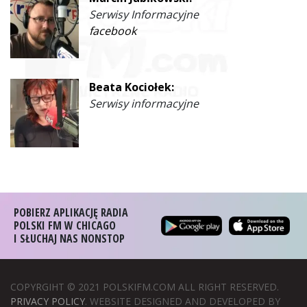
Współprowadząca
facebook
Janusz Bosowski:
Prezenter
facebook
POBIERZ APLIKACJĘ RADIA
POLSKI FM W CHICAGO
I SŁUCHAJ NAS NONSTOP
COPYRGIHT © 2021 POLSKIFM.COM ALL RIGHT RESERVED.
PRIVACY POLICY
. WEBSITE DESIGNED AND DEVELOPED BY