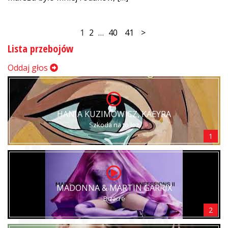
1
2
…
40
41
>
Lista przebojów
Oddaj głos
HANIA KUZIMOWICZ, KAEYRA
Szkoda na to łez
1
MADONNA & MARTIN GARRIX
Bizarre
2