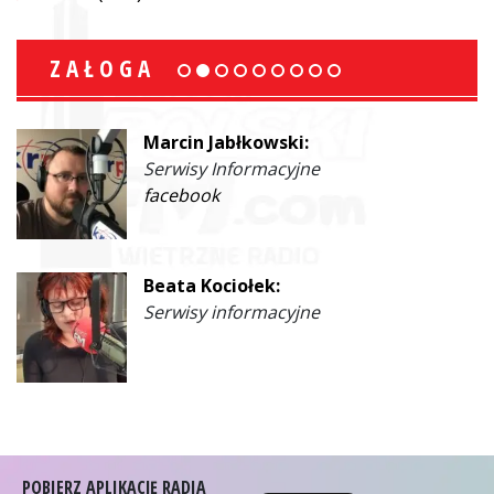
ZAŁOGA
Ewa Malinowski:
Współprowadząca
facebook
Janusz Bosowski:
Prezenter
facebook
POBIERZ APLIKACJĘ RADIA